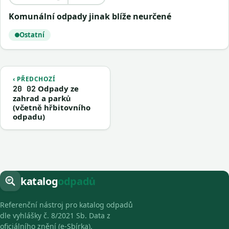
Komunální odpady jinak blíže neurčené
Ostatní
‹ PŘEDCHOZÍ
Odpady ze
20 02
zahrad a parků
(včetně hřbitovního
odpadu)
katalog
odpadů
Referenční nástroj pro katalog odpadů
dle vyhlášky č. 8/2021 Sb. Data z
oficiálního znění (e-Sbírka).