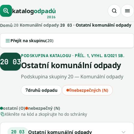
katalog
odpadů
2026
Komunální odpady
· Ostatní komunální odpady
Domů
›
›
20
20 03
Přejít na skupinu
(20)
PODSKUPINA KATALOGU · PŘÍL. 1, VYHL. 8/2021 SB.
20 03
Ostatní komunální odpady
Podskupina skupiny 20 — Komunální odpady
7
druhů odpadu
0
nebezpečných (N)
ostatní (O)
nebezpečný (N)
Klikněte na kód a zkopírujte ho do schránky
Ostatní komunální odpady
20 03