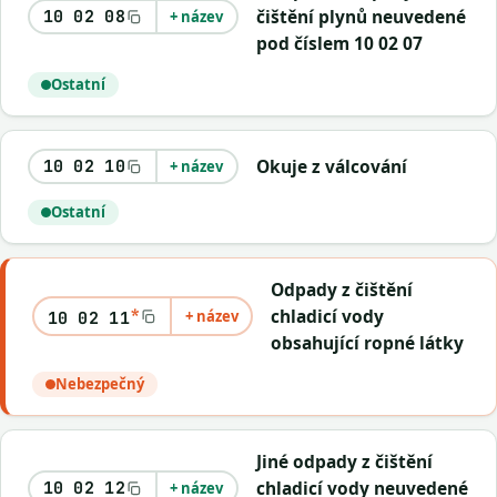
čištění plynů neuvedené
10 02 08
+ název
pod číslem 10 02 07
Ostatní
Okuje z válcování
10 02 10
+ název
Ostatní
Odpady z čištění
*
chladicí vody
+ název
10 02 11
obsahující ropné látky
Nebezpečný
Jiné odpady z čištění
chladicí vody neuvedené
10 02 12
+ název