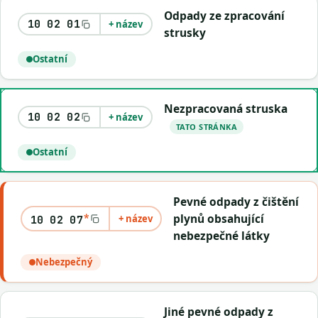
Odpady ze zpracování
10 02 01
+ název
strusky
Ostatní
Nezpracovaná struska
10 02 02
+ název
TATO STRÁNKA
Ostatní
Pevné odpady z čištění
*
plynů obsahující
+ název
10 02 07
nebezpečné látky
Nebezpečný
Jiné pevné odpady z