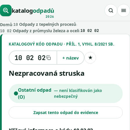
katalog
odpadů
2026
Odpady z tepelných procesů
Domů
›
›
10
Odpady z průmyslu železa a oceli
›
10 02 02
10 02
KATALOGOVÝ KÓD ODPADU · PŘÍL. 1, VYHL. 8/2021 SB.
10 02 02
+ název
★
Uložit kód
Nezpracovaná struska
Ostatní odpad
— není klasifikován jako
(O)
nebezpečný
Zapsat tento odpad do evidence