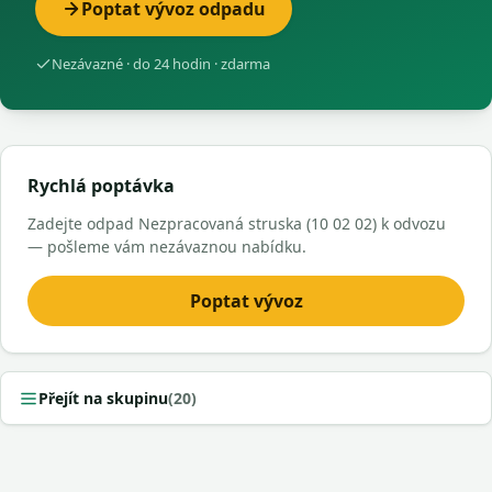
Poptat vývoz odpadu
Nezávazné · do 24 hodin · zdarma
Rychlá poptávka
Zadejte odpad Nezpracovaná struska (10 02 02) k odvozu
— pošleme vám nezávaznou nabídku.
Poptat vývoz
Přejít na skupinu
(20)