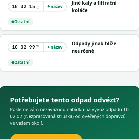
Jiné kaly a filtrační
10 02 15
+ název
koláče
Ostatní
Odpady jinak blíže
10 02 99
+ název
neurčené
Ostatní
Potřebujete tento odpad odvézt?
Pošleme vám nezávaznou nabídku na vývoz odpadu 10
02 02 (Nezpracovaná struska) od ověřených dopravců
ve vašem okolí.