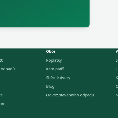
Obce
V
20
Poplatky
S
g odpadů
Kam patří…
O
Sběrné dvory
K
Blog
O
ce
Odvoz stavebního odpadu
N
tor