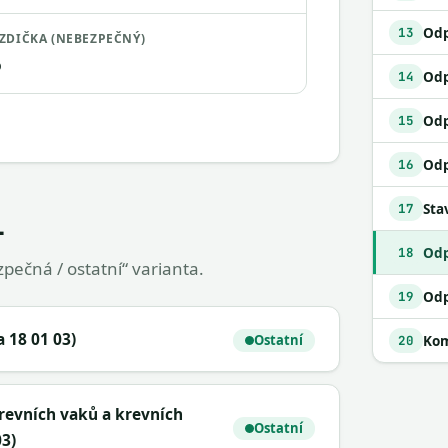
13
ZDIČKA (NEBEZPEČNÝ)
o
14
Odp
15
16
Sta
17
1
18
pečná / ostatní“ varianta.
19
 18 01 03)
Ostatní
Kom
20
krevních vaků a krevních
Ostatní
03)