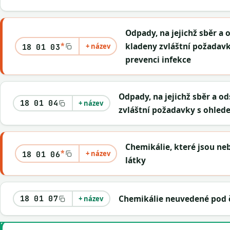
Odpady, na jejichž sběr a 
*
kladeny zvláštní požadav
+ název
18 01 03
prevenci infekce
Odpady, na jejichž sběr a o
18 01 04
+ název
zvláštní požadavky s ohled
Chemikálie, které jsou n
*
+ název
18 01 06
látky
Chemikálie neuvedené pod č
18 01 07
+ název