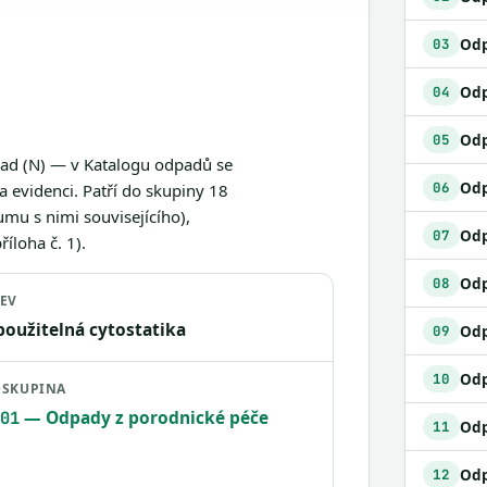
03
04
Odp
05
pad (N) — v Katalogu odpadů se
06
a evidenci. Patří do skupiny 18
mu s nimi souvisejícího),
07
íloha č. 1).
08
EV
oužitelná cytostatika
09
Odp
10
SKUPINA
— Odpady z porodnické péče
01
11
12