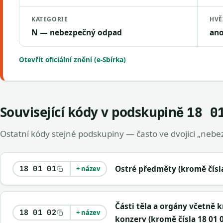
KATEGORIE
HVĚ
N — nebezpečný odpad
an
Otevřít oficiální znění (e-Sbírka)
Související kódy v podskupině
18 0
Ostatní kódy stejné podskupiny — často ve dvojici „nebez
Ostré předměty (kromě čísla
18 01 01
+ název
Části těla a orgány včetně 
18 01 02
+ název
konzerv (kromě čísla 18 01 