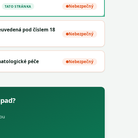
Nebezpečný
TATO STRÁNKA
neuvedená pod číslem 18
Nebezpečný
atologické péče
Nebezpečný
dpad?
nou