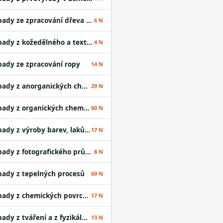
Odpady ze zpracování dřeva a výroby desek
6 N
Odpady z kožedělného a textilního průmyslu
4 N
ady ze zpracování ropy
14 N
Odpady z anorganických chemických procesů
29 N
Odpady z organických chemických procesů
60 N
Odpady z výroby barev, laků a lepidel
17 N
Odpady z fotografického průmyslu
8 N
ady z tepelných procesů
69 N
Odpady z chemických povrchových úprav
17 N
Odpady z tváření a z fyzikální a mechanické úpravy povrchu kovů a plastů
13 N