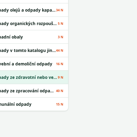
Odpady olejů a odpady kapalných paliv
34 N
Odpady organických rozpouštědel
5 N
adní obaly
3 N
Odpady v tomto katalogu jinak neurčené
44 N
vební a demoliční odpady
16 N
Odpady ze zdravotní nebo veterinární péče a /nebo z výzkumu s nimi souvisejícího
9 N
Odpady ze zpracování odpadu a z ČOV
40 N
unální odpady
15 N