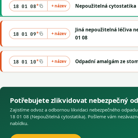
*
Nepoužitelná cytostatika
+ název
18 01 08
Jiná nepoužitelná léčiva 
*
+ název
18 01 09
01 08
*
Odpadní amalgám ze stom
+ název
18 01 10
Potřebujete zlikvidovat nebezpečný o
Zajistíme odvoz a odbornou likvidaci nebezpečného odpadu
18 01 08 (Nepoužitelná cytostatika). Pošleme vám nezávaz
nabídku.