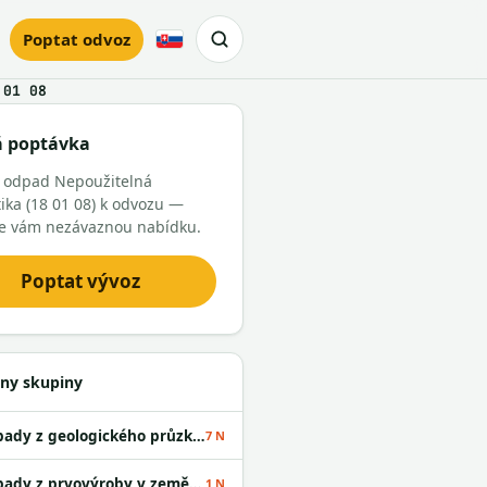
Poptat odvoz
Slovensky
 01 08
á poptávka
e odpad Nepoužitelná
tika (18 01 08) k odvozu —
e vám nezávaznou nabídku.
Poptat vývoz
ny skupiny
Odpady z geologického průzkumu
7 N
Odpady z prvovýroby v zemědělství
1 N