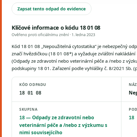
Zapsat tento odpad do evidence
Klíčové informace o kódu 18 01 08
Ověřeno proti oficiálnímu znění ·
1. ledna 2023
Kód 18 01 08 „Nepoužitelná cytostatika“ je nebezpečný od
značí hvězdičkou (18 01 08*) a vyžaduje zvláštní nakládání 
(Odpady ze zdravotní nebo veterinární péče a /nebo z výzku
podskupiny 18 01. Zařazení podle vyhlášky č. 8/2021 Sb. (př
KÓD ODPADU
NÁZ
Nep
18 01 08
SKUPINA
POD
— Odpady ze zdravotní nebo
18
18 
veterinární péče a /nebo z výzkumu s
nimi souvisejícího