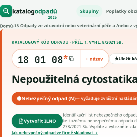
katalog
odpadů
Skupiny
Poplatky obc
2026
Odpady ze zdravotní nebo veterinární péče a /nebo z v
Domů
›
18
KATALOGOVÝ KÓD ODPADU · PŘÍL. 1, VYHL. 8/2021 SB.
*
18 01 08
+ název
★
Uložit k
Nepoužitelná cytostatik
Nebezpečný odpad (N)
— vyžaduje zvláštní nakládán
Identifikační list nebezpečného odpa
Vytvořit ILNO
ke každému nebezpečnému odpadu dle 
273/2021 Sb. Vyplňte a vytiskněte zd
Jak nebezpečný odpad ve firmě skladovat →