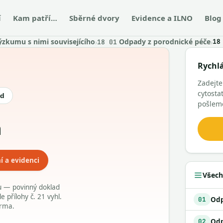
í
Kam patří…
Sběrné dvory
Evidence a ILNO
Blog
ýzkumu s nimi souvisejícího
Odpady z porodnické péče
›
›
18
18 01
Rychl
Zadejt
cytosta
ód
pošlem
a
í a evidenci
Všech
du — povinný doklad
přílohy č. 21 vyhl.
01
arma.
02