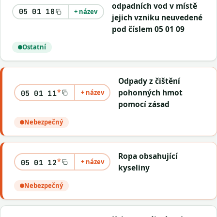
odpadních vod v místě
05 01 10
+ název
jejich vzniku neuvedené
pod číslem 05 01 09
Ostatní
Odpady z čištění
*
pohonných hmot
+ název
05 01 11
pomocí zásad
Nebezpečný
Ropa obsahující
*
+ název
05 01 12
kyseliny
Nebezpečný