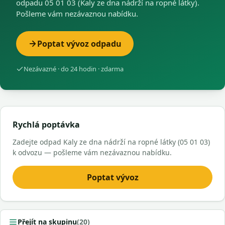
odpadu 05 01 03 (Kaly ze dna nádrží na ropné látky).
Pošleme vám nezávaznou nabídku.
Poptat vývoz odpadu
Nezávazné · do 24 hodin · zdarma
Rychlá poptávka
Zadejte odpad Kaly ze dna nádrží na ropné látky (05 01 03)
k odvozu — pošleme vám nezávaznou nabídku.
Poptat vývoz
Přejít na skupinu
(20)