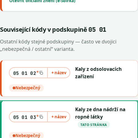
Otevřít oficiální znění (e-Sbírka)
Související kódy v podskupině
05 01
Ostatní kódy stejné podskupiny — často ve dvojici
„nebezpečná / ostatní“ varianta.
Kaly z odsolovacích
*
+ název
05 01 02
zařízení
Nebezpečný
Kaly ze dna nádrží na
*
ropné látky
+ název
05 01 03
TATO STRÁNKA
Nebezpečný