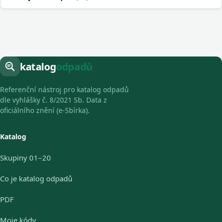
katalog
odpadů
Referenční nástroj pro katalog odpadů
dle vyhlášky č. 8/2021 Sb. Data z
oficiálního znění (e-Sbírka).
Katalog
Skupiny 01–20
Co je katalog odpadů
PDF
Moje kódy