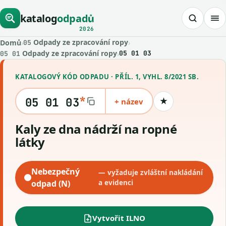
katalog
odpadů
2026
Odpady ze zpracování ropy
Domů
›
›
05
Odpady ze zpracování ropy
›
05 01 03
05 01
KATALOGOVÝ KÓD ODPADU · PŘÍL. 1, VYHL. 8/2021 SB.
*
05 01 03
+ název
★
Uložit kód
Kaly ze dna nádrží na ropné
látky
Nebezpečný
— vyžaduje zvláštní nakládání
odpad (N)
a evidenci
Vytvořit ILNO