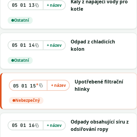
Kaly z napájecí vody pro
05 01 13
+ název
kotle
Ostatní
Odpad z chladicích
05 01 14
+ název
kolon
Ostatní
Upotřebené filtrační
*
+ název
05 01 15
hlinky
Nebezpečný
Odpady obsahující síru z
05 01 16
+ název
odsiřování ropy