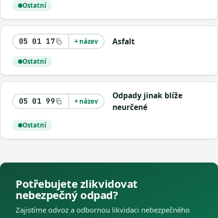
Ostatní
Asfalt
05 01 17
+ název
Ostatní
Odpady jinak blíže
05 01 99
+ název
neurčené
Ostatní
Potřebujete zlikvidovat
nebezpečný odpad?
Zajistíme odvoz a odbornou likvidaci nebezpečného