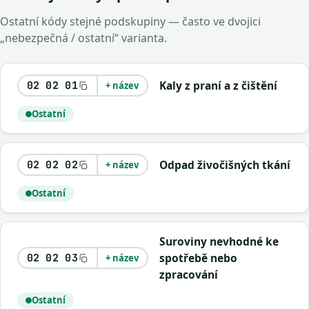
Ostatní kódy stejné podskupiny — často ve dvojici
„nebezpečná / ostatní“ varianta.
Kaly z praní a z čištění
02 02 01
+ název
Ostatní
Odpad živočišných tkání
02 02 02
+ název
Ostatní
Suroviny nevhodné ke
spotřebě nebo
02 02 03
+ název
zpracování
Ostatní