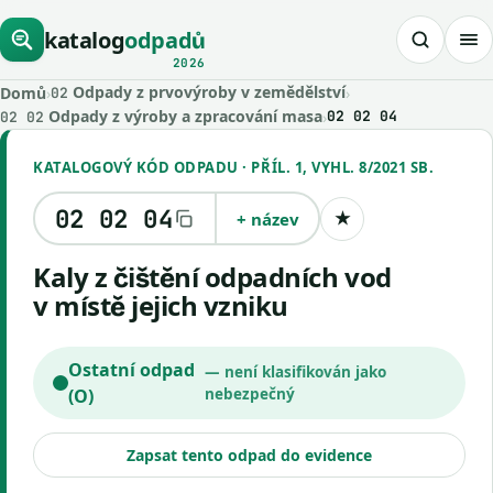
katalog
odpadů
2026
Odpady z prvovýroby v zemědělství
Domů
›
›
02
Odpady z výroby a zpracování masa
›
02 02 04
02 02
KATALOGOVÝ KÓD ODPADU · PŘÍL. 1, VYHL. 8/2021 SB.
02 02 04
+ název
★
Uložit kód
Kaly z čištění odpadních vod
v místě jejich vzniku
Ostatní odpad
— není klasifikován jako
(O)
nebezpečný
Zapsat tento odpad do evidence