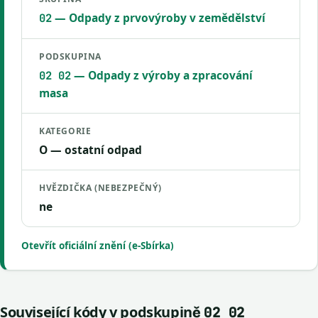
— Odpady z prvovýroby v zemědělství
02
PODSKUPINA
— Odpady z výroby a zpracování
02 02
masa
KATEGORIE
O — ostatní odpad
HVĚZDIČKA (NEBEZPEČNÝ)
ne
Otevřít oficiální znění (e-Sbírka)
Související kódy v podskupině
02 02