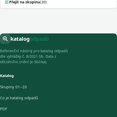
Přejít na skupinu
(20)
katalog
odpadů
Referenční nástroj pro katalog odpadů
dle vyhlášky č. 8/2021 Sb. Data z
oficiálního znění (e-Sbírka).
Katalog
Skupiny 01–20
Co je katalog odpadů
PDF