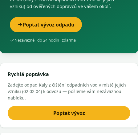
vzniku) od ověřených dopravců ve vašem okolí.
Poptat vývoz odpadu
Nezávazné · do 24 hodin · zdarma
Rychlá poptávka
Zadejte odpad Kaly z čištění odpadních vod v místě jejich
vzniku (02 02 04) k odvozu — pošleme vám nezávaznou
nabídku.
Poptat vývoz