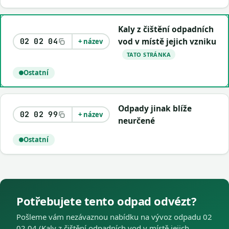
Kaly z čištění odpadních
vod v místě jejich vzniku
02 02 04
+ název
TATO STRÁNKA
Ostatní
Odpady jinak blíže
02 02 99
+ název
neurčené
Ostatní
Potřebujete tento odpad odvézt?
Pošleme vám nezávaznou nabídku na vývoz odpadu 02
02 04 (Kaly z čištění odpadních vod v místě jejich