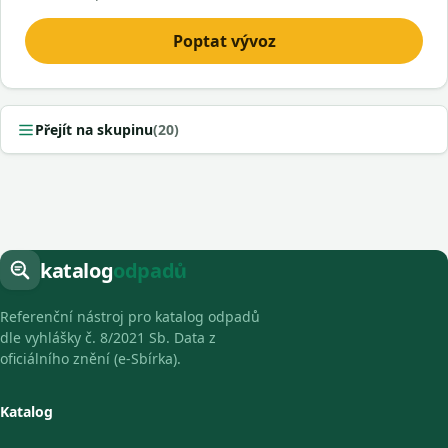
Poptat vývoz
Přejít na skupinu
(20)
katalog
odpadů
Referenční nástroj pro katalog odpadů
dle vyhlášky č. 8/2021 Sb. Data z
oficiálního znění (e-Sbírka).
Katalog