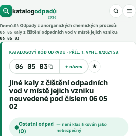
katalog
odpadů
2026
Odpady z anorganických chemických procesů
Domů
›
›
06
Kaly z čištění odpadních vod v místě jejich vzniku
›
06 05
06 05 03
KATALOGOVÝ KÓD ODPADU · PŘÍL. 1, VYHL. 8/2021 SB.
06 05 03
+ název
★
Uložit kód
Jiné kaly z čištění odpadních
vod v místě jejich vzniku
neuvedené pod číslem 06 05
02
Ostatní odpad
— není klasifikován jako
(O)
nebezpečný