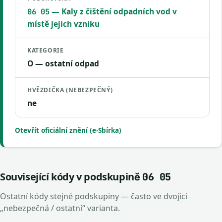
— Kaly z čištění odpadních vod v
06 05
místě jejich vzniku
KATEGORIE
O — ostatní odpad
HVĚZDIČKA (NEBEZPEČNÝ)
ne
Otevřít oficiální znění (e-Sbírka)
Související kódy v podskupině
06 05
Ostatní kódy stejné podskupiny — často ve dvojici
„nebezpečná / ostatní“ varianta.