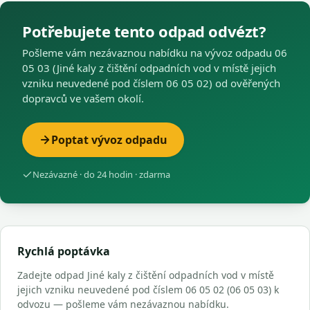
Potřebujete tento odpad odvézt?
Pošleme vám nezávaznou nabídku na vývoz odpadu 06
05 03 (Jiné kaly z čištění odpadních vod v místě jejich
vzniku neuvedené pod číslem 06 05 02) od ověřených
dopravců ve vašem okolí.
Poptat vývoz odpadu
Nezávazné · do 24 hodin · zdarma
Rychlá poptávka
Zadejte odpad Jiné kaly z čištění odpadních vod v místě
jejich vzniku neuvedené pod číslem 06 05 02 (06 05 03) k
odvozu — pošleme vám nezávaznou nabídku.