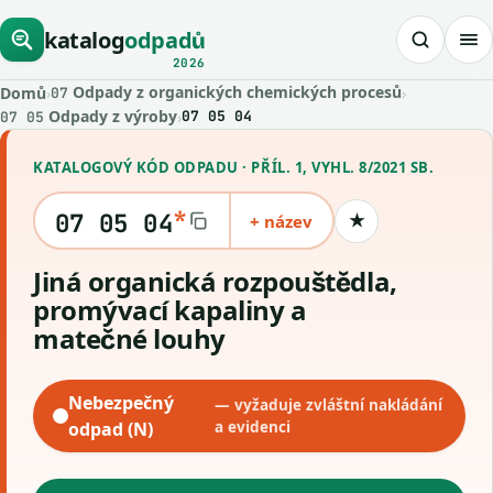
katalog
odpadů
2026
Odpady z organických chemických procesů
Domů
›
›
07
Odpady z výroby
›
07 05 04
07 05
KATALOGOVÝ KÓD ODPADU · PŘÍL. 1, VYHL. 8/2021 SB.
*
07 05 04
+ název
★
Uložit kód
Jiná organická rozpouštědla,
promývací kapaliny a
matečné louhy
Nebezpečný
— vyžaduje zvláštní nakládání
odpad (N)
a evidenci