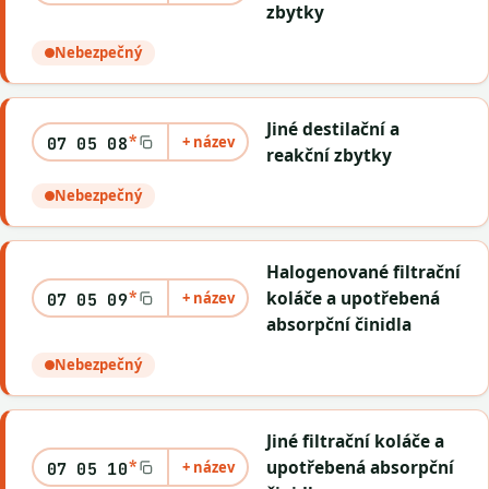
zbytky
Nebezpečný
Jiné destilační a
*
+ název
07 05 08
reakční zbytky
Nebezpečný
Halogenované filtrační
*
koláče a upotřebená
+ název
07 05 09
absorpční činidla
Nebezpečný
Jiné filtrační koláče a
*
upotřebená absorpční
+ název
07 05 10