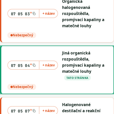
Organická
halogenovaná
*
rozpouštědla,
+ název
07 05 03
promývací kapaliny a
matečné louhy
Nebezpečný
Jiná organická
rozpouštědla,
*
promývací kapaliny a
+ název
07 05 04
matečné louhy
TATO STRÁNKA
Nebezpečný
Halogenované
*
destilační a reakční
+ název
07 05 07