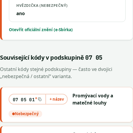
HVĚZDIČKA (NEBEZPEČNÝ)
ano
Otevřít oficiální znění (e-Sbírka)
Související kódy v podskupině
07 05
Ostatní kódy stejné podskupiny — často ve dvojici
„nebezpečná / ostatní“ varianta.
Promývací vody a
*
+ název
07 05 01
matečné louhy
Nebezpečný