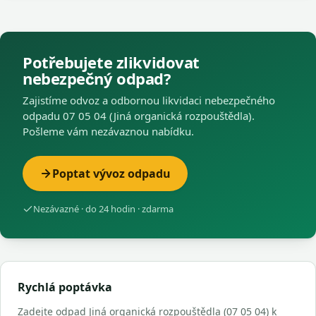
Potřebujete zlikvidovat
nebezpečný odpad?
Zajistíme odvoz a odbornou likvidaci nebezpečného
odpadu 07 05 04 (Jiná organická rozpouštědla).
Pošleme vám nezávaznou nabídku.
Poptat vývoz odpadu
Nezávazné · do 24 hodin · zdarma
Rychlá poptávka
Zadejte odpad Jiná organická rozpouštědla (07 05 04) k