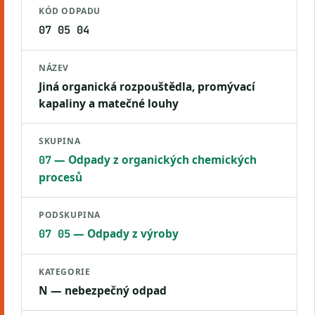
KÓD ODPADU
07 05 04
NÁZEV
Jiná organická rozpouštědla, promývací
kapaliny a matečné louhy
SKUPINA
— Odpady z organických chemických
07
procesů
PODSKUPINA
— Odpady z výroby
07 05
KATEGORIE
N — nebezpečný odpad