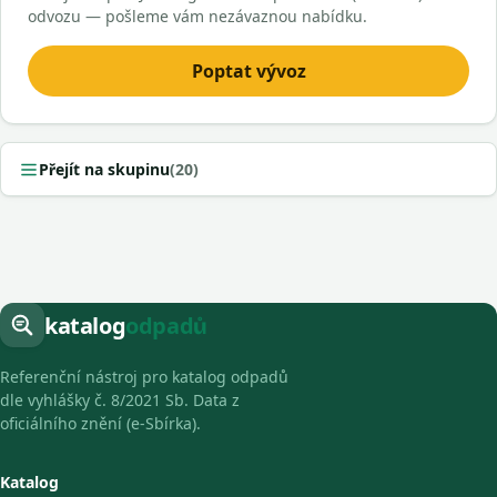
odvozu — pošleme vám nezávaznou nabídku.
Poptat vývoz
Přejít na skupinu
(20)
katalog
odpadů
Referenční nástroj pro katalog odpadů
dle vyhlášky č. 8/2021 Sb. Data z
oficiálního znění (e-Sbírka).
Katalog