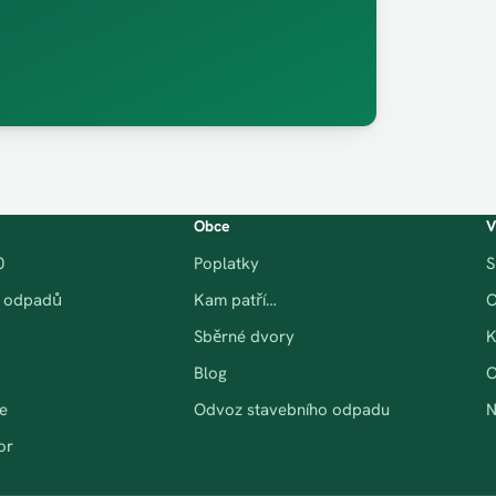
Obce
V
0
Poplatky
S
g odpadů
Kam patří…
O
Sběrné dvory
K
Blog
O
e
Odvoz stavebního odpadu
N
or