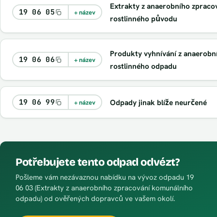
Extrakty z anaerobního zpraco
19 06 05
+ název
rostlinného původu
Produkty vyhnívání z anaerobn
19 06 06
+ název
rostlinného odpadu
19 06 99
Odpady jinak blíže neurčené
+ název
Potřebujete tento odpad odvézt?
Pošleme vám nezávaznou nabídku na vývoz odpadu 19
06 03 (Extrakty z anaerobního zpracování komunálního
odpadu) od ověřených dopravců ve vašem okolí.