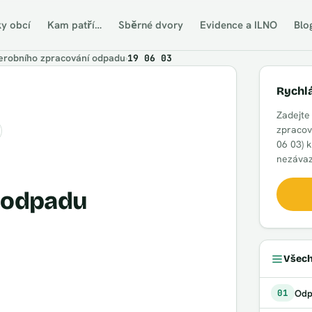
ky obcí
Kam patří…
Sběrné dvory
Evidence a ILNO
Blo
robního zpracování odpadu
›
19 06 03
Rychl
Zadejte
zpracov
06 03) 
nezávaz
 odpadu
Všech
Odp
01