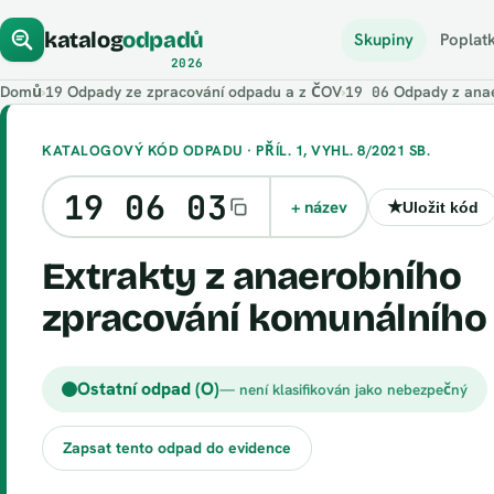
katalog
odpadů
Skupiny
Poplat
2026
Domů
›
Odpady ze zpracování odpadu a z ČOV
›
Odpady z anae
19
19 06
KATALOGOVÝ KÓD ODPADU · PŘÍL. 1, VYHL. 8/2021 SB.
19 06 03
+ název
★
Uložit kód
Extrakty z anaerobního
zpracování komunálního
Ostatní odpad (O)
— není klasifikován jako nebezpečný
Zapsat tento odpad do evidence