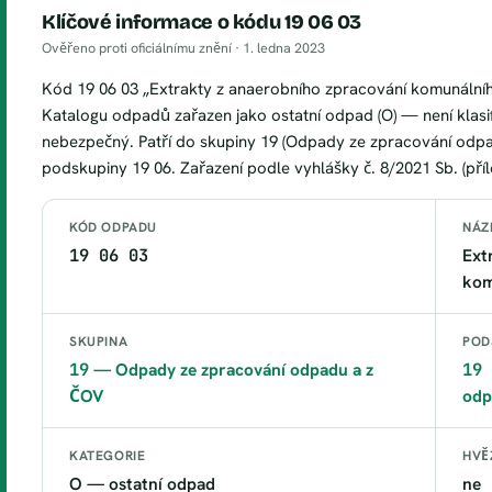
Klíčové informace o kódu 19 06 03
Ověřeno proti oficiálnímu znění ·
1. ledna 2023
Kód 19 06 03 „Extrakty z anaerobního zpracování komunální
Katalogu odpadů zařazen jako ostatní odpad (O) — není klasi
nebezpečný. Patří do skupiny 19 (Odpady ze zpracování odpa
podskupiny 19 06. Zařazení podle vyhlášky č. 8/2021 Sb. (přílo
KÓD ODPADU
NÁZ
19 06 03
Ext
kom
SKUPINA
POD
19
— Odpady ze zpracování odpadu a z
19 
ČOV
odp
KATEGORIE
HVĚ
O — ostatní odpad
ne