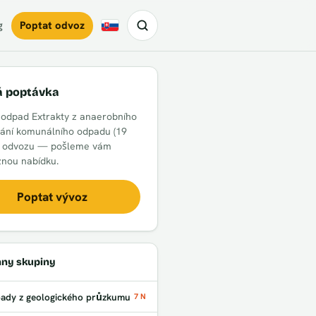
g
Poptat odvoz
Slovensky
á poptávka
 odpad Extrakty z anaerobního
ání komunálního odpadu (19
k odvozu — pošleme vám
nou nabídku.
Poptat vývoz
ny skupiny
ady z geologického průzkumu
7 N