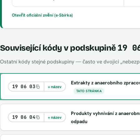
Otevřít oficiální znění (e-Sbírka)
19 0
Související kódy v podskupině
Ostatní kódy stejné podskupiny — často ve dvojici „nebezpe
Extrakty z anaerobního zprac
19 06 03
+ název
TATO STRÁNKA
Produkty vyhnívání z anaerobn
19 06 04
+ název
odpadu