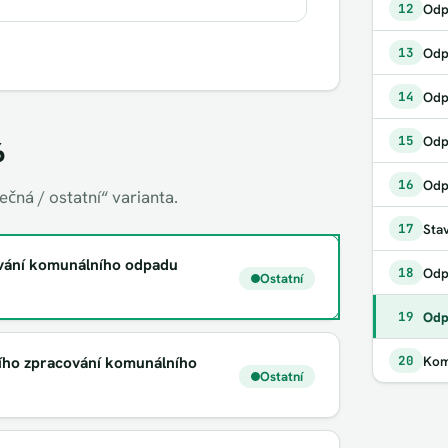
12
13
Odp
14
Odp
15
6
16
čná / ostatní“ varianta.
Sta
17
ování komunálního odpadu
18
Ostatní
19
Kom
ího zpracování komunálního
20
Ostatní