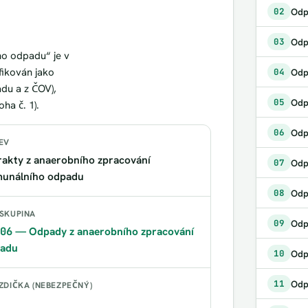
02
03
ho odpadu“ je v
fikován jako
04
du a z ČOV),
Odp
05
ha č. 1).
06
EV
rakty z anaerobního zpracování
07
unálního odpadu
08
SKUPINA
Odp
09
06
— Odpady z anaerobního zpracování
adu
Odp
10
11
ZDIČKA (NEBEZPEČNÝ)