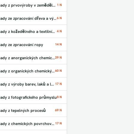
Odpady z prvovýroby v zemědělství
1 N
Odpady ze zpracování dřeva a výroby desek
6 N
Odpady z kožedělného a textilního průmyslu
4 N
ady ze zpracování ropy
14 N
Odpady z anorganických chemických procesů
29 N
Odpady z organických chemických procesů
60 N
Odpady z výroby barev, laků a lepidel
17 N
ady z fotografického průmyslu
8 N
ady z tepelných procesů
69 N
Odpady z chemických povrchových úprav
17 N