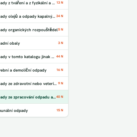
Odpady z tváření a z fyzikální a mechanické úpravy povrchu kovů a plastů
13 N
Odpady olejů a odpady kapalných paliv
34 N
ady organických rozpouštědel
5 N
adní obaly
3 N
Odpady v tomto katalogu jinak neurčené
44 N
vební a demoliční odpady
16 N
Odpady ze zdravotní nebo veterinární péče a /nebo z výzkumu s nimi souvisejícího
9 N
Odpady ze zpracování odpadu a z ČOV
40 N
unální odpady
15 N