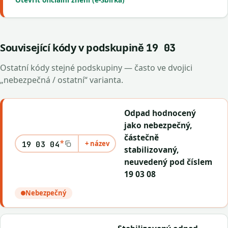
Otevřít oficiální znění (e-Sbírka)
Související kódy v podskupině
19 03
Ostatní kódy stejné podskupiny — často ve dvojici
„nebezpečná / ostatní“ varianta.
Odpad hodnocený
jako nebezpečný,
částečně
*
+ název
19 03 04
stabilizovaný,
neuvedený pod číslem
19 03 08
Nebezpečný