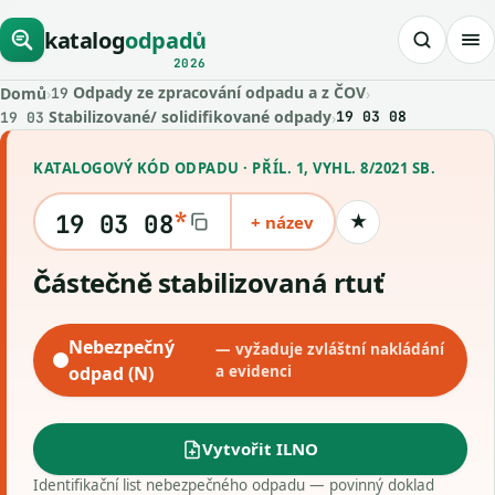
katalog
odpadů
2026
Odpady ze zpracování odpadu a z ČOV
Domů
›
›
19
Stabilizované/ solidifikované odpady
›
19 03 08
19 03
KATALOGOVÝ KÓD ODPADU · PŘÍL. 1, VYHL. 8/2021 SB.
*
19 03 08
+ název
★
Uložit kód
Částečně stabilizovaná rtuť
Nebezpečný
— vyžaduje zvláštní nakládání
odpad (N)
a evidenci
Vytvořit ILNO
Identifikační list nebezpečného odpadu — povinný doklad